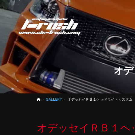
オデ
ホーム
GALLERY
オデッセイＲＢ１ヘッドライトカスタム
オデッセイＲＢ１ヘ