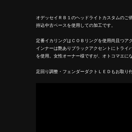
オデッセイＲＢ１のヘッドライトカスタムのご
持込中古ベースを使用しての加工です。
定番イカリングはＣＯＢリングを使用尚且つア
​インナーは艶ありブラックアクセントにトライ
を使用。女性オーナー様ですが、オトコマエに
足回り調整・フェンダーダクトＬＥＤもお取り