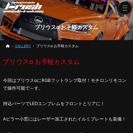
プリウスα お手軽カスタム
ホーム
GALLERY
プリウスα お手軽カスタム
プリウスα お手軽カスタム
今回はプリウスαにRGBフットランプ取付！モチロンリモコン
で操作可能で～す。
持込パーツでLEDエンブレムをフロントとリアに！
Aピラー小窓にはレーザー加工されたイルミプレートも装備！