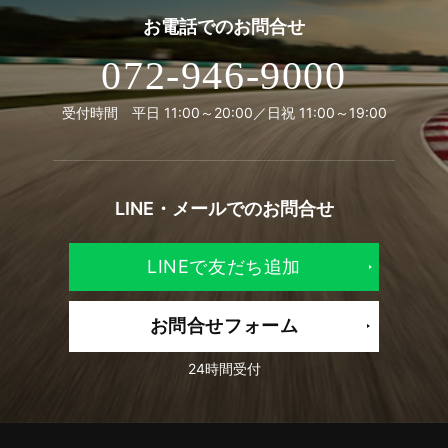
お電話での
お問合せ
072-946-9000
受付時間 平日 11:00～20:00／日祝 11:00～19:00
LINE・メールでの
お問合せ
LINEで友だち追加
お問合せフォーム
24時間受付